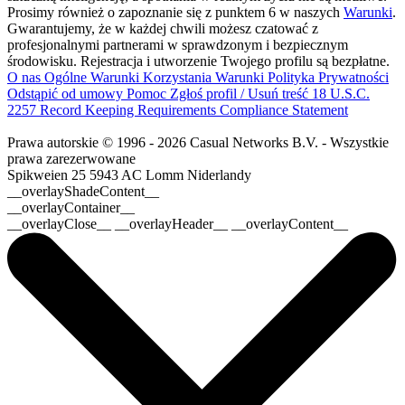
Prosimy również o zapoznanie się z punktem 6 w naszych
Warunki
.
Gwarantujemy, że w każdej chwili możesz czatować z
profesjonalnymi partnerami w sprawdzonym i bezpiecznym
środowisku. Rejestracja i utworzenie Twojego profilu są bezpłatne.
O nas
Ogólne Warunki Korzystania
Warunki
Polityka Prywatności
Odstąpić od umowy
Pomoc
Zgłoś profil / Usuń treść
18 U.S.C.
2257 Record Keeping Requirements Compliance Statement
Prawa autorskie © 1996 - 2026 Casual Networks B.V. - Wszystkie
prawa zarezerwowane
Spikweien 25
5943 AC Lomm
Niderlandy
__overlayShadeContent__
__overlayContainer__
__overlayClose__ __overlayHeader__ __overlayContent__