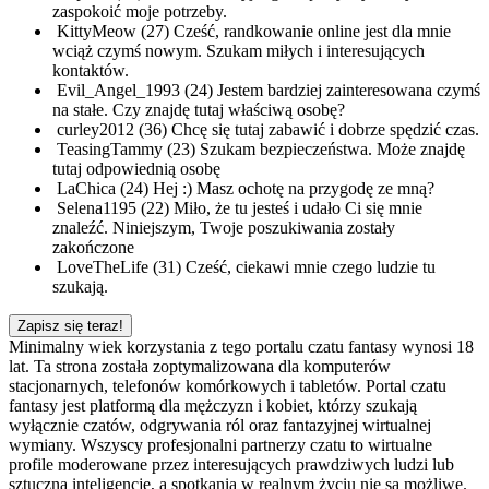
zaspokoić moje potrzeby.
KittyMeow (27)
Cześć, randkowanie online jest dla mnie
wciąż czymś nowym. Szukam miłych i interesujących
kontaktów.
Evil_Angel_1993 (24)
Jestem bardziej zainteresowana czymś
na stałe. Czy znajdę tutaj właściwą osobę?
curley2012 (36)
Chcę się tutaj zabawić i dobrze spędzić czas.
TeasingTammy (23)
Szukam bezpieczeństwa. Może znajdę
tutaj odpowiednią osobę
LaChica (24)
Hej :) Masz ochotę na przygodę ze mną?
Selena1195 (22)
Miło, że tu jesteś i udało Ci się mnie
znaleźć. Niniejszym, Twoje poszukiwania zostały
zakończone
LoveTheLife (31)
Cześć, ciekawi mnie czego ludzie tu
szukają.
Zapisz się teraz!
Minimalny wiek korzystania z tego portalu czatu fantasy wynosi 18
lat. Ta strona została zoptymalizowana dla komputerów
stacjonarnych, telefonów komórkowych i tabletów. Portal czatu
fantasy jest platformą dla mężczyzn i kobiet, którzy szukają
wyłącznie czatów, odgrywania ról oraz fantazyjnej wirtualnej
wymiany. Wszyscy profesjonalni partnerzy czatu to wirtualne
profile moderowane przez interesujących prawdziwych ludzi lub
sztuczną inteligencję, a spotkania w realnym życiu nie są możliwe.